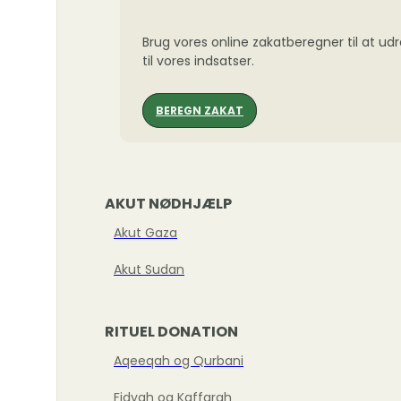
Brug vores online zakatberegner til at ud
til vores indsatser.
BEREGN ZAKAT
AKUT NØDHJÆLP
Akut Gaza
Akut Sudan
RITUEL DONATION
Aqeeqah og Qurbani
Fidyah og Kaffarah