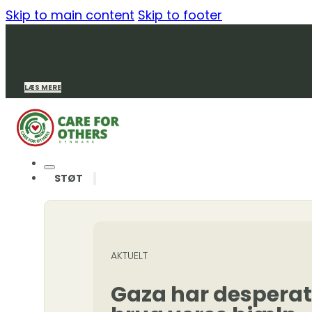
Skip to main content
Skip to footer
LÆS MERE
STØT
AKTUELT
Gaza har desperat