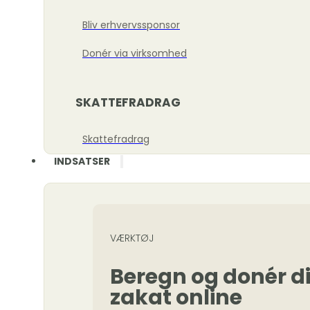
Bliv erhvervssponsor
Donér via virksomhed
SKATTEFRADRAG
Skattefradrag
INDSATSER
VÆRKTØJ
Beregn og donér d
zakat online