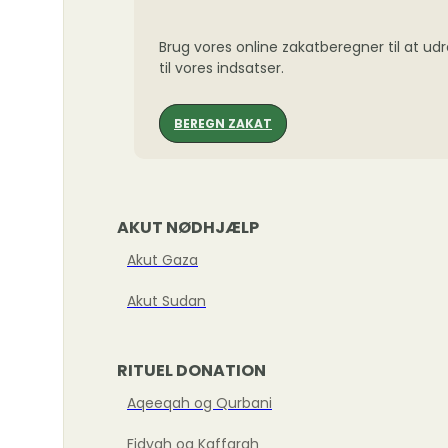
Brug vores online zakatberegner til at ud
til vores indsatser.
BEREGN ZAKAT
AKUT NØDHJÆLP
Akut Gaza
Akut Sudan
RITUEL DONATION
Aqeeqah og Qurbani
Fidyah og Kaffarah