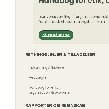
Håndbog for etik,
Læs vores samling af organisationsstrukt
funktionsadskillelser, retningslinjer m.m.
GÅ TIL HÅNDBOG
RETNINGSLINJER & TILLADELSER
Indsamlingstilladelse
Vedtægter
Håndbog for etik,
organisation & økonomi
RAPPORTER OG REGNSKAB