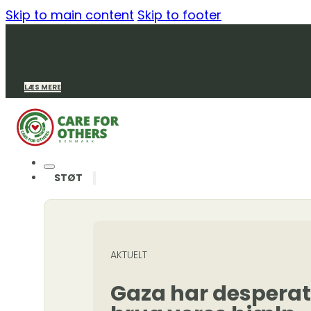
Skip to main content
Skip to footer
LÆS MERE
STØT
AKTUELT
Gaza har desperat