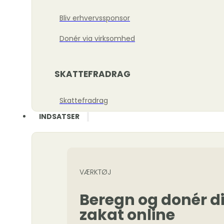
Bliv erhvervssponsor
Donér via virksomhed
SKATTEFRADRAG
Skattefradrag
INDSATSER
VÆRKTØJ
Beregn og donér d
zakat online