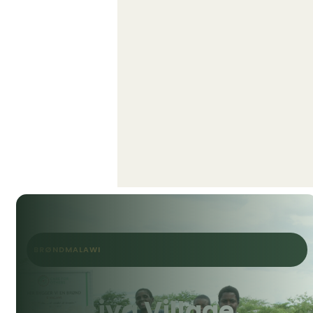
BRØND
MALAWI
Siyasiya Village