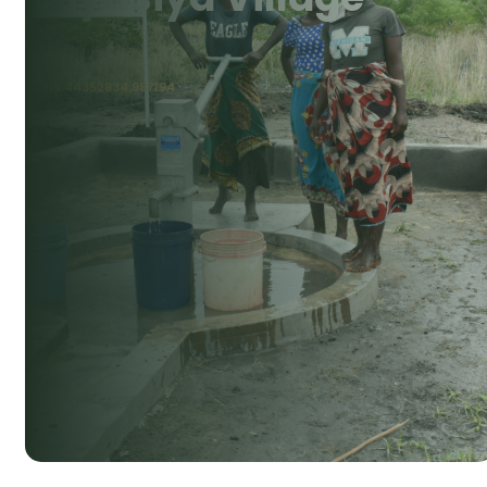
-15.443528
34.987194