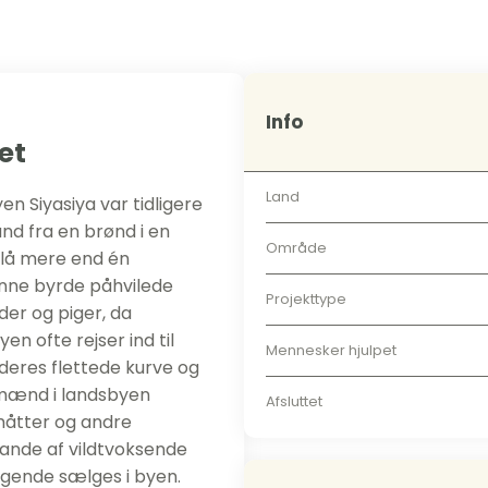
Info
et
Land
n Siyasiya var tidligere
and fra en brønd i en
Område
lå mere end én
nne byrde påhvilede
Projekttype
der og piger, da
n ofte rejser ind til
Mennesker hjulpet
deres flettede kurve og
 mænd i landsbyen
Afsluttet
 måtter og andre
ande af vildtvoksende
lgende sælges i byen.