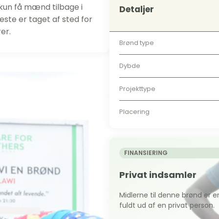
 kun få mænd tilbage i
Detaljer
este er taget af sted for
er.
Brønd type
Dybde
Projekttype
Placering
FINANSIERING
Privat indsamler
Midlerne til denne brønd er e
fuldt ud af en privat person.