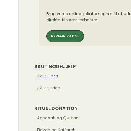
Brug vores online zakatberegner til at ud
direkte til vores indsatser.
BEREGN ZAKAT
AKUT NØDHJÆLP
Akut Gaza
Akut Sudan
RITUEL DONATION
Aqeeqah og Qurbani
Fidyah og Kaffarah