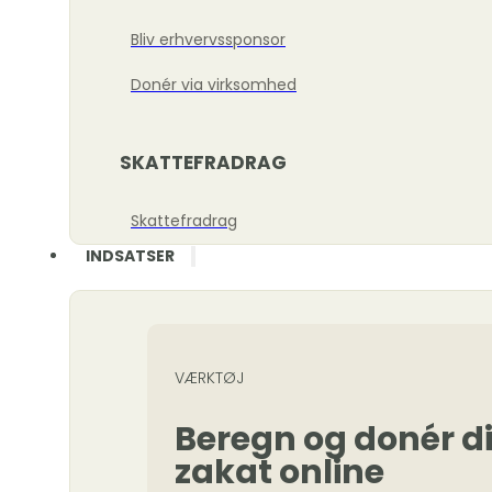
Bliv erhvervssponsor
Donér via virksomhed
SKATTEFRADRAG
Skattefradrag
INDSATSER
VÆRKTØJ
Beregn og donér d
zakat online