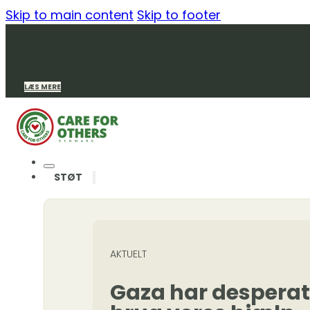
Skip to main content
Skip to footer
LÆS MERE
STØT
AKTUELT
Gaza har desperat