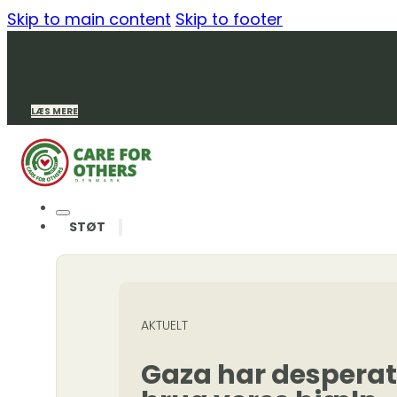
Skip to main content
Skip to footer
LÆS MERE
STØT
AKTUELT
Gaza har desperat