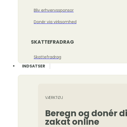
Bliv erhvervssponsor
Donér via virksomhed
SKATTEFRADRAG
Skattefradrag
INDSATSER
VÆRKTØJ
Beregn og donér d
zakat online