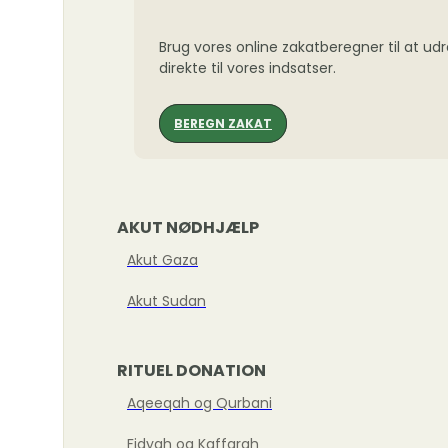
Brug vores online zakatberegner til at ud
direkte til vores indsatser.
BEREGN ZAKAT
AKUT NØDHJÆLP
Akut Gaza
Akut Sudan
RITUEL DONATION
Aqeeqah og Qurbani
Fidyah og Kaffarah