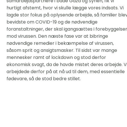
samarbejdspartnere i både Gaza og Syrien, fik vi
hurtigt afstemt, hvor vi skulle lægge vores indsats. Vi
lagde stor fokus på oplysende arbejde, så familier ble
bevidste om COVID-19 og de nødvendige
foranstaltninger, der skal igangsættes i forebyggelse
mod virussen. Den næste fase var at bibringe
nødvendige remedier i bekæmpelse af virussen,
såsom sprit og ansigtsmasker. Til sidst var mange
mennesker ramt af lockdown og stod derfor
økonomisk svagt, da de havde mistet deres arbejde. V
arbejdede derfor på at nå ud til dem, med essentielle
fødevare, så de stod bedre stillet.