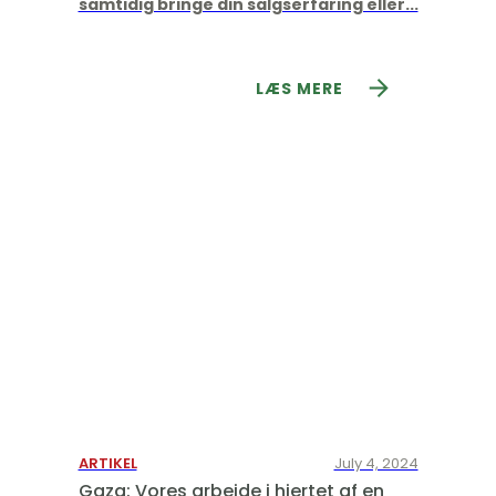
samtidig bringe din salgserfaring eller...
LÆS MERE
ARTIKEL
July 4, 2024
Gaza: Vores arbejde i hjertet af en